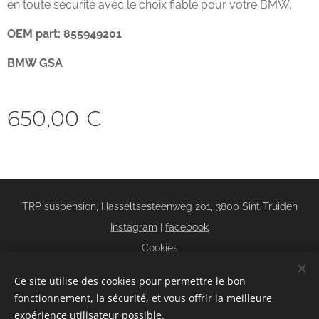
en toute sécurité avec le choix fiable pour votre BMW.
OEM
part: 855949201
BMW GSA
650,00
€
TRP suspension, Hasseltsesteenweg 201, 3800 Sint Truiden
Instagram
|
facebook
Cookies
Langues
Ce site utilise des cookies pour permettre le bon
Nederlands
Français
fonctionnement, la sécurité, et vous offrir la meilleure
expérience utilisateur possible.