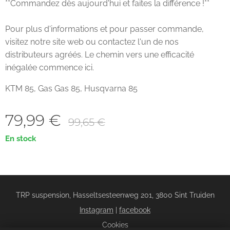
**Commandez dès aujourd'hui et faites la différence !**
Pour plus d'informations et pour passer commande,
visitez notre site web ou contactez l'un de nos
distributeurs agréés. Le chemin vers une efficacité
inégalée commence ici.
KTM 85, Gas Gas 85, Husqvarna 85
79,99
€
99,65
€
En stock
TRP suspension, Hasseltsesteenweg 201, 3800 Sint Truiden
Instagram
|
facebook
Cookies