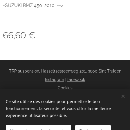
-SUZUKI RMZ 450 2010 ==>
66,60
€
TRP suspension, Hasseltsesteenweg 201, 3800 Sint Truiden
Instagram
|
facebook
Cookies
Langues
Ce site utilise des cookies pour permettre le bon
Nederlands
Français
fonctionnement, la sécurité, et vous offrir la meilleure
expérience utilisateur possible.