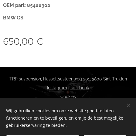
OEM
part: 85488302
BMW GS
650,00
€
TRP suspension, Hasseltsesteenweg 201, 3800 Sint Truiden
Instagram
|
facebook
Cookies
Talen
Wij gebruiken cookies om onze website goed te laten
Nederlands
Français
functioneren en te beveiligen, en om je de best mogelijke
gebruikerservaring te bieden.