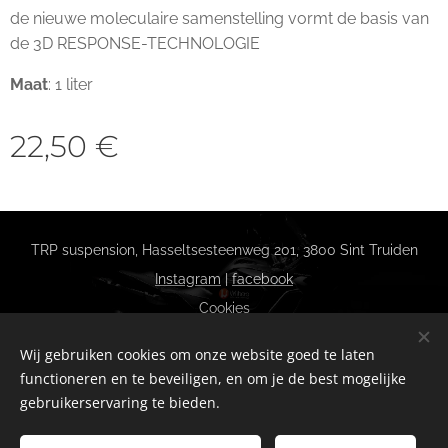
de nieuwe moleculaire samenstelling vormt de basis van
de 3D RESPONSE-TECHNOLOGIE
Maat
: 1 liter
22,50
€
TRP suspension, Hasseltsesteenweg 201, 3800 Sint Truiden
Instagram
|
facebook
Cookies
Talen
Wij gebruiken cookies om onze website goed te laten
Nederlands
Français
functioneren en te beveiligen, en om je de best mogelijke
gebruikerservaring te bieden.