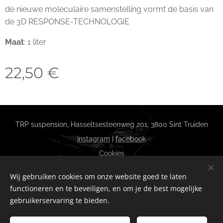
de nieuwe moleculaire samenstelling vormt de basis van
de 3D RESPONSE-TECHNOLOGIE
Maat
: 1 liter
22,50
€
TRP suspension, Hasseltsesteenweg 201, 3800 Sint Truiden
Instagram
|
facebook
Cookies
Talen
Wij gebruiken cookies om onze website goed te laten
Nederlands
Français
functioneren en te beveiligen, en om je de best mogelijke
gebruikerservaring te bieden.