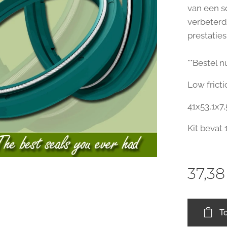
van een s
verbeterd
prestatie
**Bestel nu
Low fricti
41x53,1x7,
Kit bevat 1
37,38
T