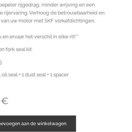
oepeler rijgedrag, minder wrijving en een
e rijervaring. Verhoog de betrouwbaarheid en
s van uw motor met SKF vorkafdichtingen.
 en ervaar het verschil in elke rit!**
on fork seal kit
5
 oil seal + 1 dust seal + 1 spacer
€
oevoegen aan de winkelwagen