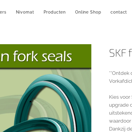
ers
Nivomat
Producten
Online Shop
contact
SKF 
**Ontdek 
Vorkafdic
Kies voor
upgrade d
uitsteken
waardoor 
Dankzij d