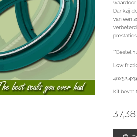
waardoor 
Dankzij d
van een s
verbeterd
prestatie
**Bestel nu
Low fricti
40x52,4x9
Kit bevat 1
37,38