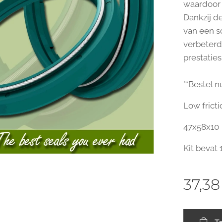
waardoor 
Dankzij d
van een s
verbeterd
prestatie
**Bestel nu
Low fricti
47x58x10
Kit bevat 1
37,38