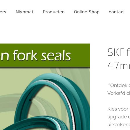
ers
Nivomat
Producten
Online Shop
contact
SKF 
47
**Ontdek 
Vorkafdic
Kies voor
upgrade d
uitsteken