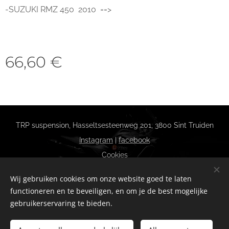
-SUZUKI RMZ 450 2010 ==>
66,60
€
TRP suspension, Hasseltsesteenweg 201, 3800 Sint Truiden
Instagram
|
facebook
Cookies
Talen
Wij gebruiken cookies om onze website goed te laten
Nederlands
Français
functioneren en te beveiligen, en om je de best mogelijke
gebruikerservaring te bieden.