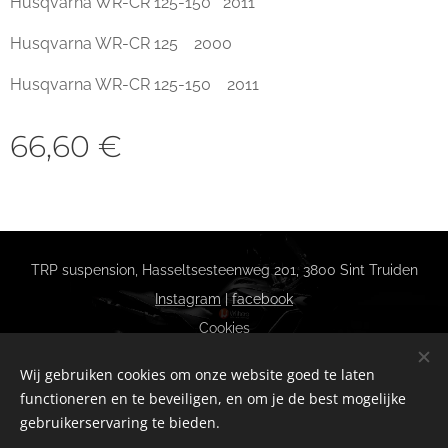
Husqvarna WR-CR 125-150 2011
Husqvarna WR-CR 125 2000
Husqvarna WR-CR 125-150 2011
66,60
€
TRP suspension, Hasseltsesteenweg 201, 3800 Sint Truiden
Instagram
|
facebook
Cookies
Talen
Wij gebruiken cookies om onze website goed te laten
Nederlands
Français
functioneren en te beveiligen, en om je de best mogelijke
gebruikerservaring te bieden.