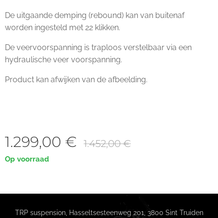
De uitgaande demping (rebound) kan van buitenaf
worden ingesteld met 22 klikken.
De veervoorspanning is traploos verstelbaar via een
hydraulische veer voorspanning.
Product kan afwijken van de afbeelding.
1.299,00
€
1.452,00
€
Op voorraad
TRP suspension, Hasseltsesteenweg 201, 3800 Sint Truiden